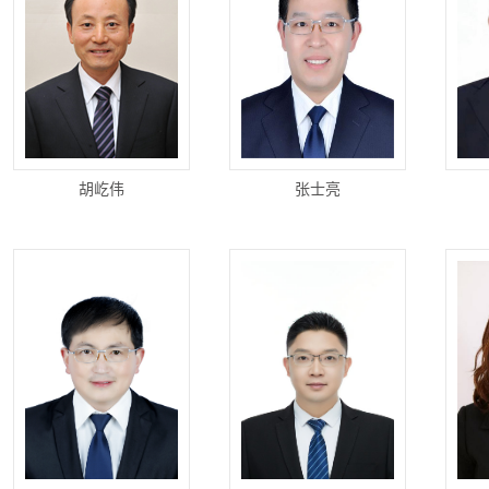
胡屹伟
张士亮