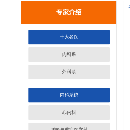
2026年枣庄市立医院住院医师规范化培训学员招收简
专家介绍
关于2026年枣庄市立医院公开招聘备案制工作人员面
关于公布2026年枣庄市立医院第一批急需紧缺人才招
十大名医
内科系
外科系
内科系统
心内科
呼吸与重症医学科