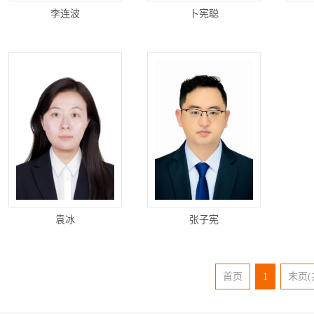
李连波
卜宪聪
袁冰
张子宪
首页
1
末页(