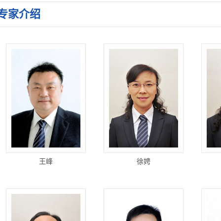
 ...
专家介绍
 ...
 ...
王峰
徐娉